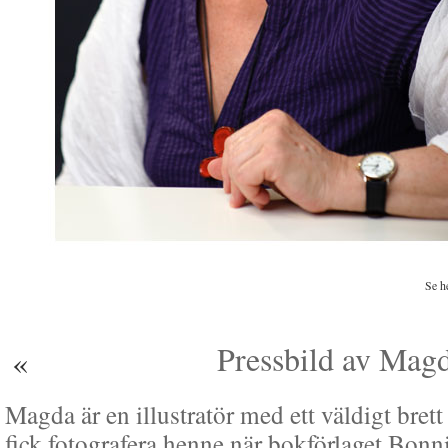
Se he
Pressbild av Magd
«
Magda är en illustratör med ett väldigt brett 
fick fotografera henne när bokförlaget Bonn