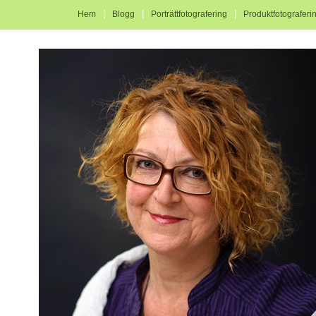
|
|
|
Hem
Blogg
Porträttfotografering
Produktfotograferi