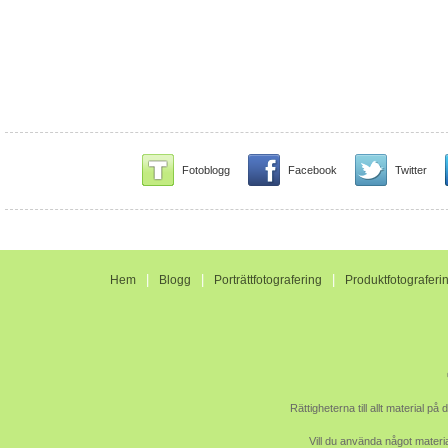
Fotoblogg
Facebook
Twitter
|
|
|
Hem
Blogg
Porträttfotografering
Produktfotograferi
Rättigheterna till allt material p
Vill du använda något materia