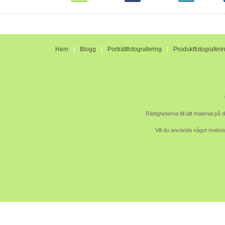
|
|
|
Hem
Blogg
Porträttfotografering
Produktfotograferi
Rättigheterna till allt material p
Vill du använda något materia