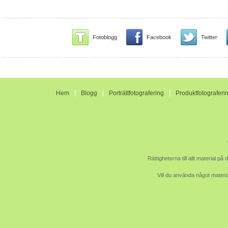
Fotoblogg
Facebook
Twitter
|
|
|
Hem
Blogg
Porträttfotografering
Produktfotograferi
Rättigheterna till allt material p
Vill du använda något materia